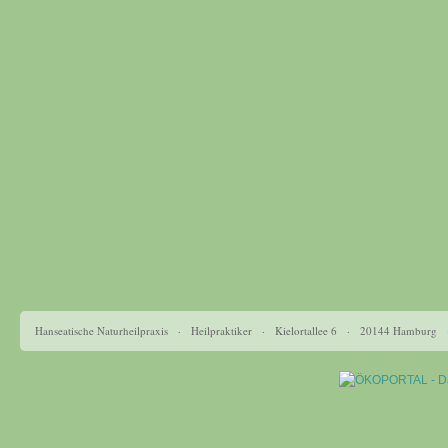
Hanseatische Naturheilpraxis · Heilpraktiker · Kielortallee 6 · 20144 Hamburg