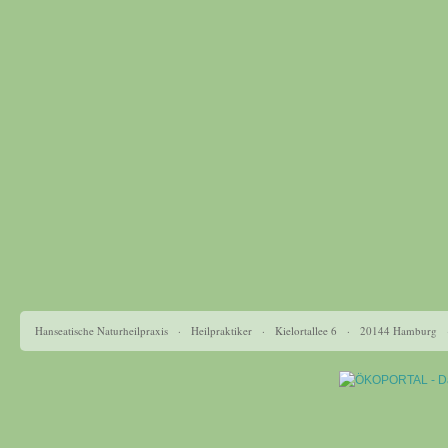
Hanseatische Naturheilpraxis · Heilpraktiker · Kielortallee 6 · 20144 Hamburg